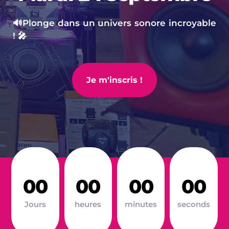
🔊
Plonge dans un univers sonore incroyable 
! 🎤
Je m'inscris !
00
00
00
00
Jours
heures
minutes
seconds