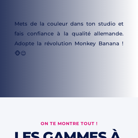
Mets de la couleur dans ton studio et 
fais confiance à la qualité allemande. 
Adopte la révolution Monkey Banana ! 
🐵😉
ON TE MONTRE TOUT !
LES GAMMES 
À 