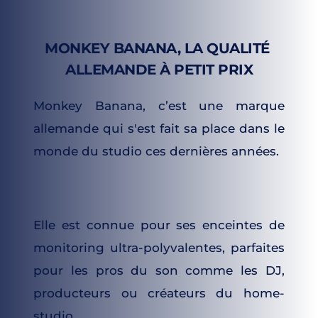
MONKEY BANANA, LA QUALITÉ
ALLEMANDE À
PETIT PRIX
Monkey Banana, c’est une marque 
allemande qui s'est fait sa place dans le 
monde du studio ces dernières années.
Elle est connue pour ses enceintes de 
monitoring ultra-polyvalentes, parfaites 
pour les pros du son comme les DJ, 
producteurs ou créateurs du home-
studio. 